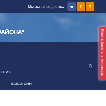
Мы есть в соц.сетяx:
РАЙОНА"
Купить билеты в кинотеатр
ЖЕНИЯ
Я
ВАКАНСИИ