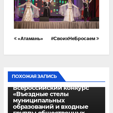
Навигация
«Атамань»
#СвоихНеБросаем
по
записям
ПОХОЖАЯ ЗАПИСЬ
НОВОСТИ
Всероссийский конкурс
«Въездные стелы
муниципальных
образований и входные
группы общественных