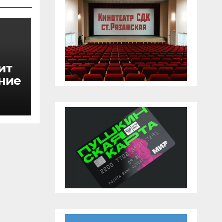
ит
ение