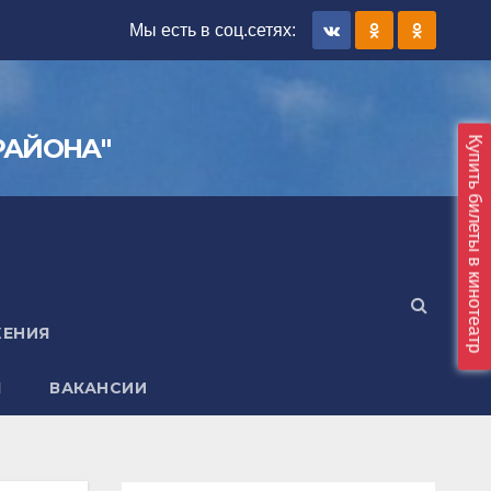
Мы есть в соц.сетяx:
РАЙОНА"
Купить билеты в кинотеатр
ЖЕНИЯ
Я
ВАКАНСИИ