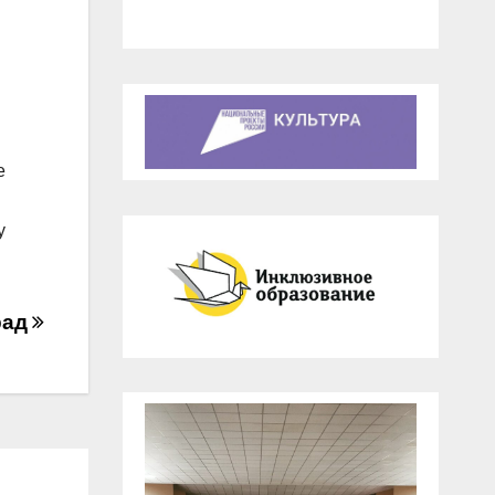
е
у
рад